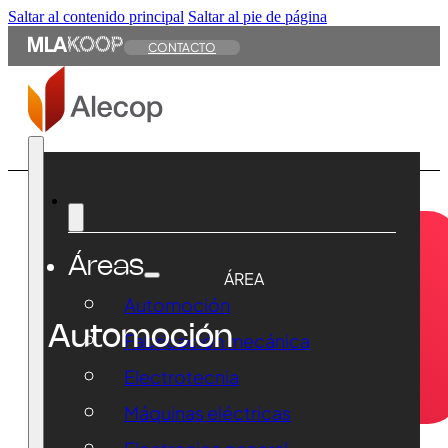
Saltar al contenido principal
Saltar al pie de página
CONTACTO
Áreas
ÁREA
Automoción
Automoción
Fabricación mecánica
Electrotecnia
Máquinas eléctricas